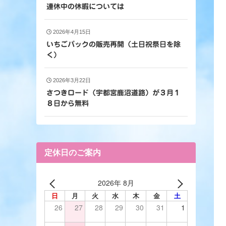
連休中の休暇については
2026年4月15日
いちごパックの販売再開（土日祝祭日を除
く）
2026年3月22日
さつきロード（宇都宮鹿沼道路）が３月１
８日から無料
定休日のご案内
2026年 8月
日
月
火
水
木
金
土
26
27
28
29
30
31
1