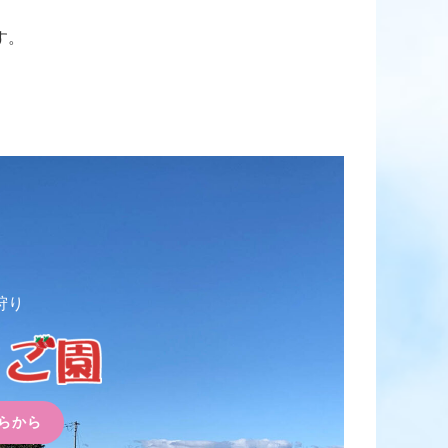
す。
狩り
らから