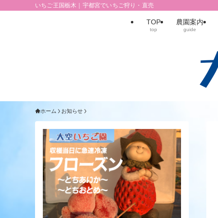
いちご王国栃木｜宇都宮でいちご狩り・直売
TOP
農園案内
top
guide
ホーム
お知らせ