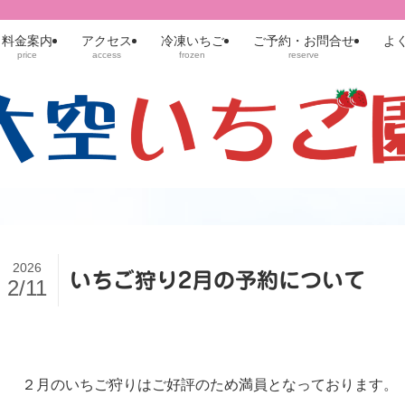
料金案内
アクセス
冷凍いちご
ご予約・お問合せ
よ
price
access
frozen
reserve
2026
いちご狩り2月の予約について
2/11
２月のいちご狩りはご好評のため満員となっております。